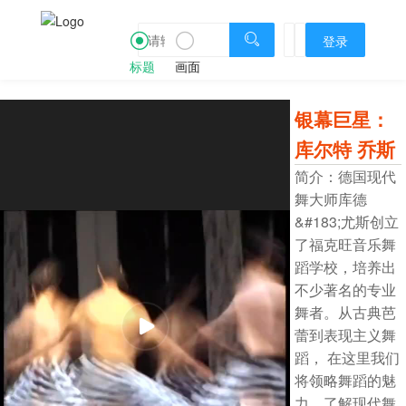

登录
标题
画面
银幕巨星：
库尔特 乔斯
简介：德国现代
舞大师库德
&#183;尤斯创立
了福克旺音乐舞
蹈学校，培养出
不少著名的专业
舞者。从古典芭
蕾到表现主义舞
蹈， 在这里我们
将领略舞蹈的魅
力，了解现代舞